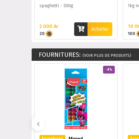
bel
spaghetti - 500g
1kg 
2 000 Ar
10 0
Acheter
Acheter
20
100
FOURNITURES:
(VOIR PLUS DE PRODUITS)
-22%
-4%
Maped
Fournitures
Four