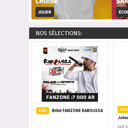
NOS SÉLECTIONS:
Alim
Billet FANZONE RABOUSSA
Billet
John
red l