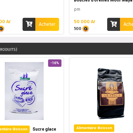
Boucles d'oreilles Motif Maya
pm
00 Ar
50 000 Ar
Acheter
Ach
500
PRODUITS)
-16%
Alimentaire-Boisson
Sucre glace
entaire-Boisson