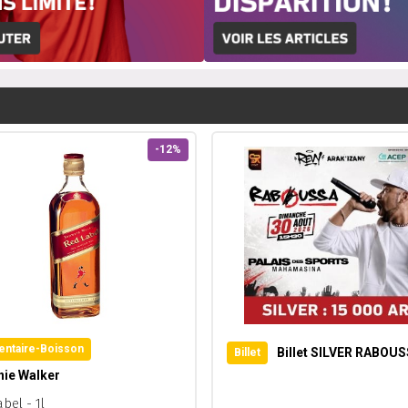
-12%
entaire-Boisson
Billet SILVER RABOU
Billet
nie Walker
abel - 1l