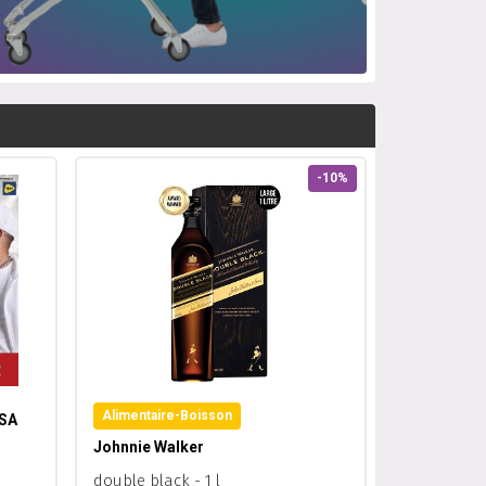
-10%
Alimentaire-Boisson
SSA
Johnnie Walker
double black - 1 l