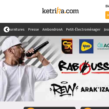
B
J
ue
Fournitures
Presse
AmbondronA
Petit-Électroménager
Jou