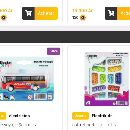
000 Ar
15 000 Ar
Acheter
Ach
150
-36%
electrikids
Electrikids
ts
Jouets
de voyage 9cm metal
coffret perles assortis