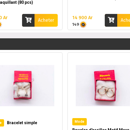
uillant (80 pcs)
1
0 Ar
14 900 Ar
Acheter
Ach
149
Mode
Bracelet simple
e