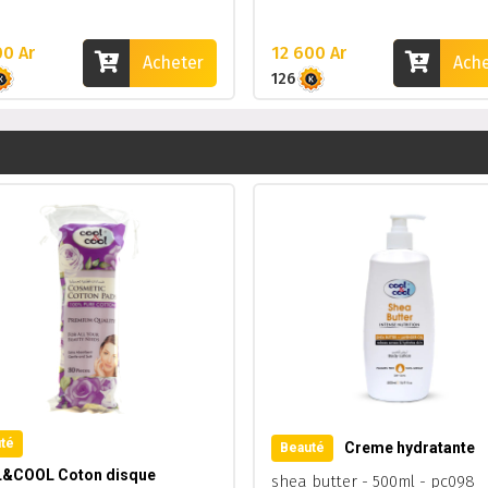
00 Ar
12 600 Ar
Acheter
Ach
126
té
Creme hydratante
Beauté
&COOL Coton disque
shea butter - 500ml - pc098