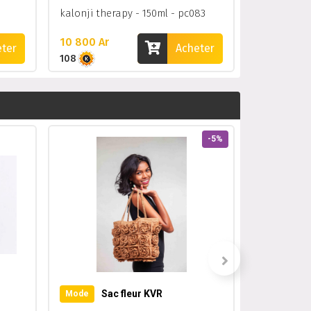
kalonji therapy - 150ml - pc083
10 800 Ar
12 000 Ar
eter
Acheter
108
120
-5%
Mode
Sac fleur KVR
Mode