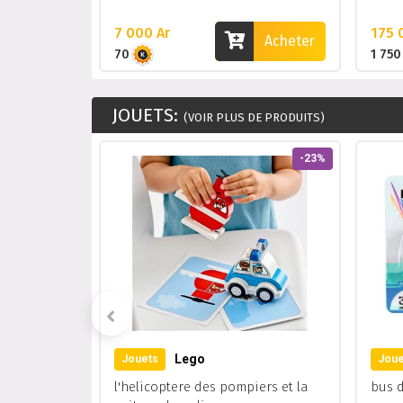
7 000 Ar
175 
Acheter
70
1 750
JOUETS:
(VOIR PLUS DE PRODUITS)
-32%
-23%
Lego
Jouets
Joue
r la lune
l'helicoptere des pompiers et la
bus 