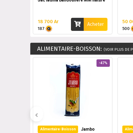
Sac ladina bandouliere MM nature
18 700 Ar
50 0
Acheter
Acheter
187
500
ALIMENTAIRE-BOISSON:
(VOIR PLUS DE 
-14%
-47%
Jambo
Alimentaire-Boisson
Alim