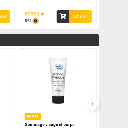
87 500 Ar
59 300 Ar
eter
Acheter
875
593
Beauté
s
Beauté
Gommage visage et corps
moustique