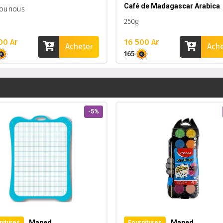
Café de Madagascar Arabica
nounous
250g
00 Ar
16 500 Ar
Acheter
Ach
165
-5%
Maped
Maped
nitures
Fournitures